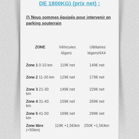
DE 1800KG) (prix net) :
/!\ Nous sommes équipés pour intervenir en
parking souterrain
ZONE
Véhicules
Utilitaires
légers
légers/4X4
Zone 1
0-10 km
119€ net
149€ net
Zone 2
11-20 km
129€ net
179€ net
Zone 3
21-30
149€ net
229€ net
km
Zone 4
31-40
159€ net
269€ net
km
Zone 5
41-50
169€ net
299€ net
km
Zone libre
119€ +1,5€/km
250€ +1,5€/km
(+50km)