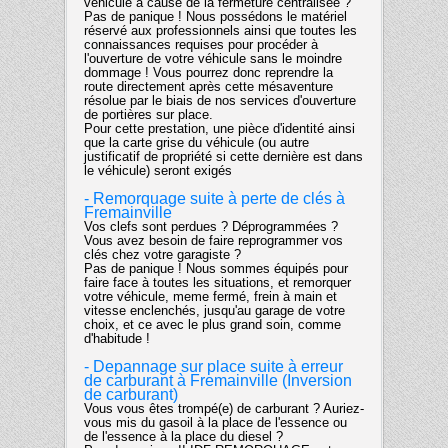
véhicule à cause de la fermeture centralisée ?
Pas de panique ! Nous possédons le matériel
réservé aux professionnels ainsi que toutes les
connaissances requises pour procéder à
l'ouverture de votre véhicule sans le moindre
dommage ! Vous pourrez donc reprendre la
route directement après cette mésaventure
résolue par le biais de nos services d'ouverture
de portières sur place.
Pour cette prestation, une pièce d'identité ainsi
que la carte grise du véhicule (ou autre
justificatif de propriété si cette dernière est dans
le véhicule) seront exigés
- Remorquage suite à perte de clés à
Fremainville
Vos clefs sont perdues ? Déprogrammées ?
Vous avez besoin de faire reprogrammer vos
clés chez votre garagiste ?
Pas de panique ! Nous sommes équipés pour
faire face à toutes les situations, et remorquer
votre véhicule, meme fermé, frein à main et
vitesse enclenchés, jusqu'au garage de votre
choix, et ce avec le plus grand soin, comme
d'habitude !
- Depannage sur place suite à erreur
de carburant à Fremainville (Inversion
de carburant)
Vous vous êtes trompé(e) de carburant ? Auriez-
vous mis du gasoil à la place de l'essence ou
de l'essence à la place du diesel ?