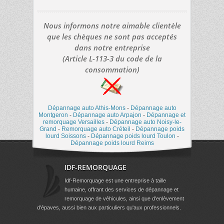
Nous informons notre aimable clientèle
que les chèques ne sont pas acceptés
dans notre entreprise
(Article L-113-3 du code de la
consommation)
Dépannage auto Athis-Mons
-
Dépannage auto
Montgeron
-
Dépannage auto Arpajon
-
Dépannage et
remorquage Versailles
-
Dépannage auto Noisy-le-
Grand
-
Remorquage auto Créteil
-
Dépannage poids
lourd Soissons
-
Dépannage poids lourd Toulon
-
Dépannage poids lourd Reims
IDF-REMORQUAGE
Idf-Remorquage est une entreprise à taille
humaine, offrant des services de dépannage et
remorquage de véhicules, ainsi que d'enlèvement
d'épaves, aussi bien aux particuliers qu'aux professionnels.