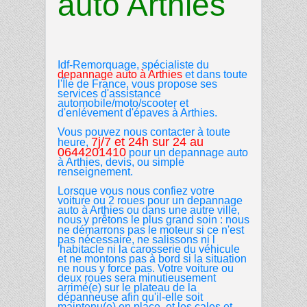
auto Arthies
Idf-Remorquage, spécialiste du
depannage auto
à
Arthies
et dans toute
l'Île de France, vous propose ses
services d'assistance
automobile/moto/scooter et
d'enlévement d'épaves à Arthies.
Vous pouvez nous contacter à toute
7j/7 et 24h sur 24 au
heure,
0644201410
pour un depannage auto
à Arthies, devis, ou simple
renseignement.
Lorsque
vous nous confiez votre
voiture ou 2 roues pour un depannage
auto à
Arthies ou dans une autre ville,
nous
y prêtons le plus grand soin : nous
ne démarrons pas le moteur si ce n'est
pas nécessaire, ne salissons ni l
'habitacle ni la carosserie du véhicule
et ne montons pas à bord si la situation
ne nous y force pas. Votre voiture ou
deux roues sera minutieusement
arrimé(e) sur le plateau de la
dépanneuse afin qu'il-elle soit
maintenu(e) en place, et les cales et