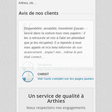
Arthies, etc ...
Avis de nos clients
Disponibilité, amabilité, honnêteté (j'avais
Dépanneur et bon mécanicien Ce dépanneur
laissé dans la voiture tous mes papiers : il
m'a rendu un grand service pour cette fête
les a retrouvés et mis à l'abri en attendant
de Noèl! S'il fallait attendre la disponibilité
que je les récupére). Il a répondu à tous
d'un garage classique, je serais toujours
mes appels et m'a tenu informée de son
sans voiture en ce moment.
avancement...impec! rien...même le prix
était correct...
Serginoza
Voir l'avis complet sur les pages jaunes
CHRIST
Voir l'avis complet sur les pages jaunes
Un service de qualité à
Arthies
Nous respectons nos engagements