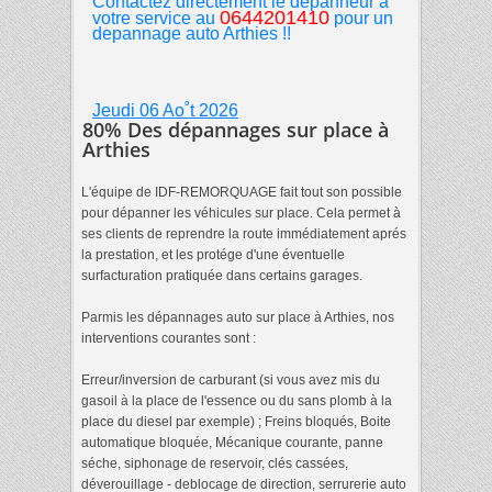
Contactez directement le dépanneur à
0644201410
votre service au
pour un
depannage auto Arthies
!!
Jeudi 06 Ao˚t 2026
80% Des dépannages sur place à
Arthies
L'équipe de IDF-REMORQUAGE fait tout son possible
pour dépanner les véhicules sur place. Cela permet à
ses clients de reprendre la route immédiatement aprés
la prestation, et les protége d'une éventuelle
surfacturation pratiquée dans certains garages.
Parmis les dépannages auto sur place à Arthies, nos
interventions courantes sont :
Erreur/inversion de carburant (si vous avez mis du
gasoil à la place de l'essence ou du sans plomb à la
place du diesel par exemple) ; Freins bloqués, Boite
automatique bloquée, Mécanique courante, panne
séche, siphonage de reservoir, clés cassées,
déverouillage - deblocage de direction, serrurerie auto