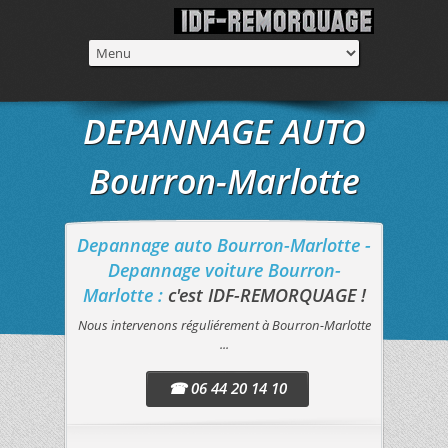
DEPANNAGE AUTO
Bourron-Marlotte
Depannage auto Bourron-Marlotte -
Depannage voiture Bourron-
Marlotte :
c'est IDF-REMORQUAGE !
Nous intervenons réguliérement à Bourron-Marlotte
...
☎ 06 44 20 14 10