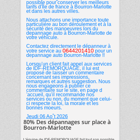
possible pour conserver les meilleurs
tarifs d'Île de france à
Bourron-Marlotte
et dans les autres
villes.
Nous attachons une importance toute
particuliére au bon déroulement et à la
sécurité des manoeuvres lors du
depannage auto à
Bourron-Marlotte de
votre véhicule.
Contactez directement le dépanneur à
0644201410
votre service au
pour un
depannage auto Bourron-Marlotte
!!
Lorsqu'un client fait appel aux services
de IDF-REMORQUAGE, il lui est
proposé de laisser un commentaire
concernant ses impressions,
remarques et autres suggestion. Nous
nous engageons à publier ce
commentaire sur le site, en page d
'accueil, qu'il recommande nos
services ou non, du moment que celui-
ci respecte la loi, la morale et les
bonnes moeurs.
Jeudi 06 Ao˚t 2026
80% Des dépannages sur place à
Bourron-Marlotte
L'équipe de IDF-REMORQUAGE fait tout son possible