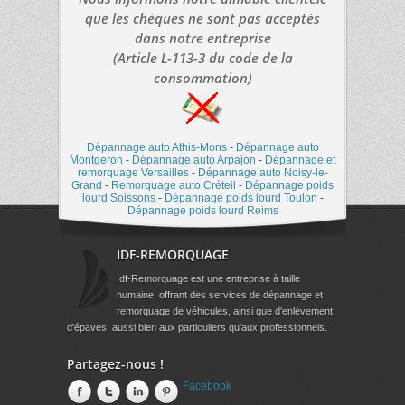
que les chèques ne sont pas acceptés
dans notre entreprise
(Article L-113-3 du code de la
consommation)
Dépannage auto Athis-Mons
-
Dépannage auto
Montgeron
-
Dépannage auto Arpajon
-
Dépannage et
remorquage Versailles
-
Dépannage auto Noisy-le-
Grand
-
Remorquage auto Créteil
-
Dépannage poids
lourd Soissons
-
Dépannage poids lourd Toulon
-
Dépannage poids lourd Reims
IDF-REMORQUAGE
Idf-Remorquage est une entreprise à taille
humaine, offrant des services de dépannage et
remorquage de véhicules, ainsi que d'enlèvement
d'épaves, aussi bien aux particuliers qu'aux professionnels.
Partagez-nous !
Facebook