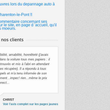
euvres lors du depannage auto à
harenton-le-Pont
!!
 commentaire concernant ses
e site, en page d 'accueil, qu'il
s moeurs.
 nos clients
bilité, amabilité, honnêteté (j'avais
eur et bon mécanicien Ce dépanneur
dans la voiture tous mes papiers : il
du un grand service pour cette fête
etrouvés et mis à l'abri en attendant
 S'il fallait attendre la disponibilité
les récupére). Il a répondu à tous
rage classique, je serais toujours
pels et m'a tenu informée de son
oiture en ce moment.
ent...impec! rien...même le prix
rrect...
Serginoza
Voir l'avis complet sur les pages jaunes
CHRIST
Voir l'avis complet sur les pages jaunes