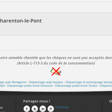
Charenton-le-Pont
tre aimable clientèle que les chèques ne sont pas acceptés dan
(Article L-113-3 du code de la consommation)
ge auto Montgeron
-
Dépannage auto Arpajon
-
Dépannage et remorquage Versai
teil
-
Dépannage poids lourd Soissons
-
Dépannage poids lourd Toulon
-
Dépanna
Partagez-nous !
O
Facebook
lle
nnage
 qu'aux