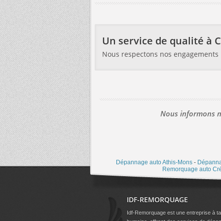
Un service de qualité à 
Nous respectons nos engagements
Nous informons no
Dépannage auto Athis-Mons
-
Dépanna
Remorquage auto Cré
IDF-REMORQUAGE
Idf-Remorquage est une entreprise à tai
humaine, offrant des services de dépa
et remorquage de véhicules, ainsi que
d'enlèvement d'épaves, aussi bien aux particuliers