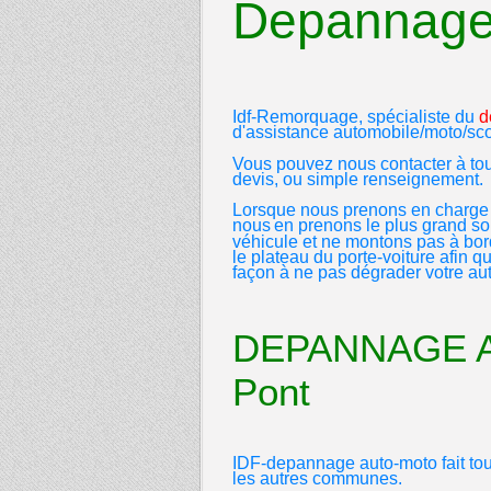
Depannage 
Idf-Remorquage, spécialiste du
d
d'assistance automobile/moto/sco
Vous pouvez nous contacter à to
devis, ou simple renseignement.
Lorsque
nous prenons en charge 
nous
en prenons le plus grand soin
véhicule et ne montons pas à bord
le plateau du porte-voiture afin qu
façon à ne pas dégrader votre au
DEPANNAGE AUT
Pont
IDF-depannage auto-moto
fait t
les autres
communes.