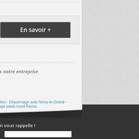
En savoir +
s notre entreprise
lles
-
Dépannage auto Noisy-le-Grand
-
ge poids lourd Reims
n vous rappelle !