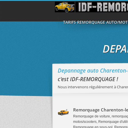
TARIFS REMORQUAGE AUTO/MO
DEPA
Depannage auto Charenton-l
c'est IDF-REMORQUAGE !
Nous intervenons réguliérement à Charent
Remorquage Charenton-le
Remorquage de voiture, remorqua
motos/scooters, Remorquage d'utilit
Remorquage en sous-sol, Remorq