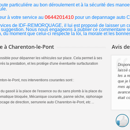
ute particuliére au bon déroulement et à la sécurité des mano
ule.
0644201410
ur à votre service au
pour un
depannage auto C
services de IDF-REMORQUAGE, il lui est proposé de laisser un
suggestion. Nous nous engageons à publier ce commentaire sur l
du moment que celui-ci respecte la loi, la morale et les bonne
e à Charenton-le-Pont
Avis de
sible pour dépanner les véhicules sur place. Cela permet à ses
és la prestation, et les protége d'une éventuelle surfacturation
Disponi
Dépann
laissé 
m'a ren
les a r
de Noèl!
on-le-Pont, nos interventions courantes sont :
que je 
d'un ga
mes ap
sans v
 du gasoil à la place de l'essence ou du sans plomb à la place du
avancem
automatique bloquée, Mécanique courante, panne séche, siphonage
était co
ocage de direction, serrurerie auto Charenton-le-Pont, etc ...