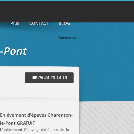
+ Plus
CONTACT
BLOG
Commentaires :
Bonne prestation 06/01 Mme M
-Pont
☎ 06 44 20 14 10
Enlévement d'épaves Charenton-
le-Pont GRATUIT
L'enlévement d'épave gratuit à domicile, la