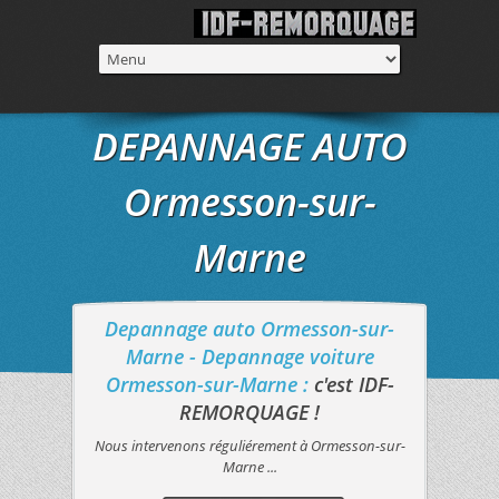
DEPANNAGE AUTO
Ormesson-sur-
Marne
Depannage auto Ormesson-sur-
Marne - Depannage voiture
Ormesson-sur-Marne :
c'est IDF-
REMORQUAGE !
Nous intervenons réguliérement à Ormesson-sur-
Marne ...