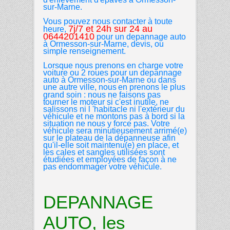
sur-Marne.
Vous pouvez nous contacter à toute
7j/7 et 24h sur 24 au
heure,
0644201410
pour un depannage auto
à Ormesson-sur-Marne, devis, ou
simple renseignement.
Lorsque
nous prenons en charge votre
voiture ou 2 roues pour un depannage
auto à
Ormesson-sur-Marne ou dans
une autre ville, nous
en prenons le plus
grand soin : nous ne faisons pas
tourner le moteur si c'est inutile, ne
salissons ni l 'habitacle ni l'extérieur du
véhicule et ne montons pas à bord si la
situation ne nous y force pas. Votre
véhicule sera minutieusement arrimé(e)
sur le plateau de la dépanneuse afin
qu'il-elle soit maintenu(e) en place, et
les cales et sangles utilisées sont
étudiées et employées de façon à ne
pas endommager votre véhicule.
DEPANNAGE
AUTO, les