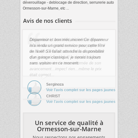
déverouillage - deblocage de direction, serrurerie auto
Ormesson-sur-Marne, etc ...
Avis de nos clients
Dépanneur et bon mécanicien Ce dépanneur
m'a rendu un grand service pour cette fête
de Noèl! S'il fallait attendre la disponibilité
d'un garage classique, je serais toujours
sans voiture en ce moment.
Serginoza
Voir l'avis complet sur les pages jaunes
Un service de qualité à
Ormesson-sur-Marne
Nous respectons nos engagements