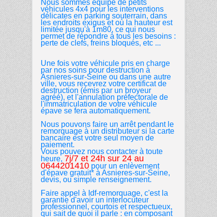
Nous sommes équipé de petits
véhicules 4x4 pour les interventions
délicates en parking souterrain, dans
les endroits exigus et où la hauteur est
limitée jusqu'à 1m80, ce qui nous
permet de répondre à tous les besoins :
perte de clefs, freins bloqués, etc ...
Une fois votre véhicule pris en charge
par nos soins pour destruction à
Asnieres-sur-Seine ou dans une autre
ville, vous recevrez votre certificat de
destruction (émis par un broyeur
agréé), et l'annulation préfectorale de
l'immatriculation de votre véhicule
épave se fera automatiquement.
Nous pouvons faire un arrêt pendant le
remorquage à un distributeur si la carte
bancaire est votre seul moyen de
paiement.
Vous pouvez nous contacter à toute
7j/7 et 24h sur 24 au
heure,
0644201410
pour un enlèvement
d'épave gratuit* à Asnieres-sur-Seine,
devis, ou simple renseignement.
Faire appel à Idf-remorquage, c'est la
garantie d'avoir un interlocuteur
professionnel, courtois et respectueux,
qui sait de quoi il parle : en composant