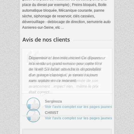
place du diesel par exemple) ; Freins bloqués, Boite
automatique bloquée, Mécanique courante, panne
sèche, siphonage de reservoir, clés cassées,
déverouillage - deblocage de direction, serrurerie auto
Asnieres-sur-Seine, etc ...
Avis de nos clients
Dépanneur et bon mécanicien Ce dépanneur
m'a rendu un grand service pour cette fête
de Noël! S'il fallait attendre la disponibilité
d'un garage classique, je serais toujours
sans voiture en ce moment.
Serginoza
Voir l'avis complet sur les pages jaunes