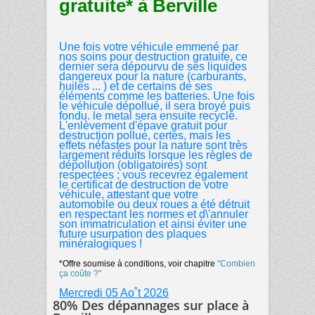
gratuite* à Berville
Une fois votre véhicule emmené par
nos soins pour destruction gratuite, ce
dernier sera dépourvu de ses liquides
dangereux pour la nature (carburants,
huiles ... ) et de certains de ses
éléments comme les batteries. Une fois
le véhicule dépollué, il sera broyé puis
fondu. le metal sera ensuite recyclé.
L'enlèvement d'épave gratuit pour
destruction pollue, certes, mais les
effets néfastes pour la nature sont très
largement réduits lorsque les règles de
dépollution (obligatoires) sont
respectées ; vous recevrez également
le certificat de destruction de votre
véhicule, attestant que votre
automobile ou deux roues a été détruit
en respectant les normes et d\'annuler
son immatriculation et ainsi éviter une
future usurpation des plaques
minéralogiques !
*Offre soumise à conditions, voir chapitre
"Combien
ça coûte ?"
Mercredi 05 Ao˚t 2026
80% Des dépannages sur place à