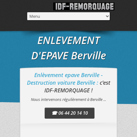
ENLEVEMENT
D'EPAVE Berville
Enlèvement epave Berville -
Destruction voiture Berville :
c'est
IDF-REMORQUAGE !
Nous intervenons régulièrement à Berville ...
☎ 06 44 20 14 10