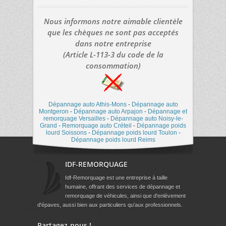
Nous informons notre aimable clientèle
que les chèques ne sont pas acceptés
dans notre entreprise
(Article L-113-3 du code de la
consommation)
Dépannage auto Athis-Mons
-
Dépannage auto
Montgeron
-
Dépannage auto Arpajon
-
Dépannage et
remorquage Versailles
-
Dépannage auto Noisy-le-
Grand
-
Remorquage auto Créteil
-
Dépannage poids
lourd Soissons
-
Dépannage poids lourd Toulon
-
Dépannage poids lourd Reims
IDF-REMORQUAGE
Idf-Remorquage est une entreprise à taille
humaine, offrant des services de dépannage et
remorquage de véhicules, ainsi que d'enlèvement
d'épaves, aussi bien aux particuliers qu'aux professionnels.
Partagez-nous !