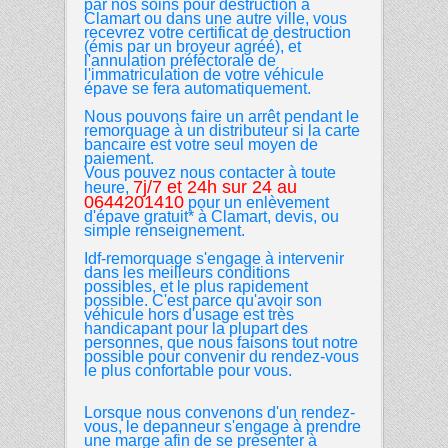
par nos soins pour destruction à
Clamart ou dans une autre ville, vous
recevrez votre certificat de destruction
(émis par un broyeur agréé), et
l'annulation préfectorale de
l'immatriculation de votre véhicule
épave se fera automatiquement.
Nous pouvons faire un arrêt pendant le
remorquage à un distributeur si la carte
bancaire est votre seul moyen de
paiement.
Vous pouvez nous contacter à toute
7j/7 et 24h sur 24 au
heure,
0644201410
pour un enlèvement
d'épave gratuit* à Clamart, devis, ou
simple renseignement.
Idf-remorquage s'engage à intervenir
dans les meilleurs conditions
possibles, et le plus rapidement
possible. C'est parce qu'avoir son
véhicule hors d'usage est très
handicapant pour la plupart des
personnes, que nous faisons tout notre
possible pour convenir du rendez-vous
le plus confortable pour vous.
Lorsque nous convenons d'un rendez-
vous, le depanneur s'engage à prendre
une marge afin de se presenter à