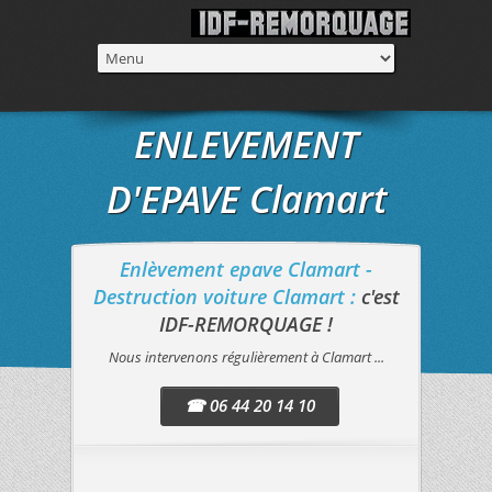
ENLEVEMENT
D'EPAVE Clamart
Enlèvement epave Clamart -
Destruction voiture Clamart :
c'est
IDF-REMORQUAGE !
Nous intervenons régulièrement à Clamart ...
☎ 06 44 20 14 10