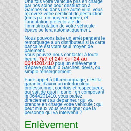
Une fois votre véhicule pris en charge
par nos soins pour destruction à
Garches ou dans une autre ville, vous
recevrez votre certificat de destruction
(émis par un broyeur agréé), et
l'annulation préfectorale de
l'immatriculation de votre véhicule
épave se fera automatiquement.
Nous pouvons faire un arrêt pendant le
remorquage à un distributeur si la carte
bancaire est votre seul moyen de
paiement.
Vous pouvez nous contacter à toute
7j/7 et 24h sur 24 au
heure,
0644201410
pour un enlèvement
d'épave gratuit* à Garches, devis, ou
simple renseignement.
Faire appel à Idf-remorquage, c'est la
garantie d'avoir un interlocuteur
professionnel, courtois et respectueux,
qui sait de quoi il parle : en composant
le 0644201410, vous parlez
directement au depanneur qui va
prendre en charge votre véhicule : qui
peut mieux vous renseigner que la
personne qui va intervenir ?
Enlèvement