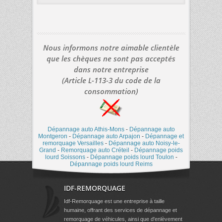
Nous informons notre aimable clientèle
que les chèques ne sont pas acceptés
dans notre entreprise
(Article L-113-3 du code de la
consommation)
Dépannage auto Athis-Mons
-
Dépannage auto
Montgeron
-
Dépannage auto Arpajon
-
Dépannage et
remorquage Versailles
-
Dépannage auto Noisy-le-
Grand
-
Remorquage auto Créteil
-
Dépannage poids
lourd Soissons
-
Dépannage poids lourd Toulon
-
Dépannage poids lourd Reims
IDF-REMORQUAGE
Idf-Remorquage est une entreprise à taille
humaine, offrant des services de dépannage et
remorquage de véhicules, ainsi que d'enlèvement