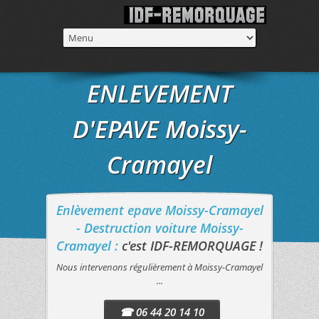
ENLEVEMENT
D'EPAVE Moissy-
Cramayel
Enlèvement epave Moissy-Cramayel
- Destruction voiture Moissy-
Cramayel :
c'est IDF-REMORQUAGE !
Nous intervenons régulièrement à Moissy-Cramayel
...
☎ 06 44 20 14 10