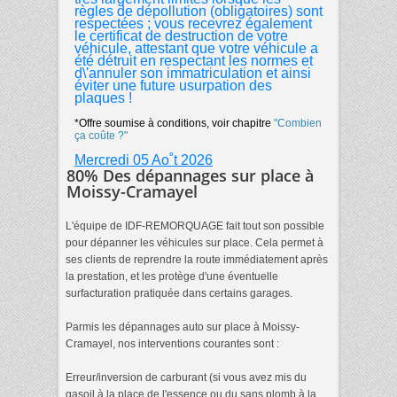
règles de dépollution (obligatoires) sont
respectées ; vous recevrez également
le certificat de destruction de votre
véhicule, attestant que votre véhicule a
été détruit en respectant les normes et
d\'annuler son immatriculation et ainsi
éviter une future usurpation des
plaques !
*Offre soumise à conditions, voir chapitre
"Combien
ça coûte ?"
Mercredi 05 Ao˚t 2026
80% Des dépannages sur place à
Moissy-Cramayel
L'équipe de IDF-REMORQUAGE fait tout son possible
pour dépanner les véhicules sur place. Cela permet à
ses clients de reprendre la route immédiatement après
la prestation, et les protège d'une éventuelle
surfacturation pratiquée dans certains garages.
Parmis les dépannages auto sur place à Moissy-
Cramayel, nos interventions courantes sont :
Erreur/inversion de carburant (si vous avez mis du
gasoil à la place de l'essence ou du sans plomb à la