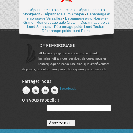
Dépannage auto Athis-Mons
-
Dépannage auto
Montgeron
-
Dépannage auto Arpajon
-
Dépannage et
remorquage Versailles
-
Dépannage auto Noisy-le-
Grand
-
Remorquage auto Créteil
-
Dépannage poids
lourd Soissons
-
Dépannage poids lourd Toulon
-
Dépannage poids lourd Reims
IDF-REMORQUAGE
Idf-Remorquage est une entreprise à taille
humaine, offrant des services de dépannage et
remorquage de véhicules, ainsi que d'enlèvement
d'épaves, aussi bien aux particuliers qu'aux professionnels.
Partagez-nous !
Facebook
On vous rappelle !