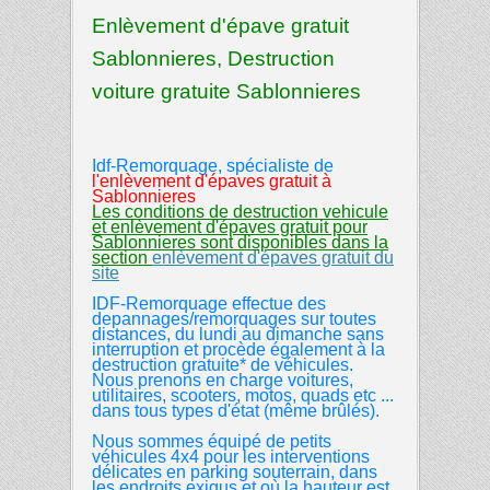
Enlèvement d'épave gratuit
Sablonnieres, Destruction
voiture gratuite Sablonnieres
Idf-Remorquage, spécialiste de
l'enlèvement d'épaves gratuit
à
Sablonnieres
Les conditions de destruction vehicule
et enlèvement d'épaves gratuit pour
Sablonnieres sont disponibles dans la
section
enlèvement d'épaves gratuit du
site
IDF-Remorquage effectue des
depannages/remorquages sur toutes
distances, du lundi au dimanche sans
interruption et procède également à la
destruction gratuite* de véhicules.
Nous prenons en charge voitures,
utilitaires, scooters, motos, quads etc ...
dans tous types d'état (même brûlés).
Nous sommes équipé de petits
véhicules 4x4 pour les interventions
délicates en parking souterrain, dans
les endroits exigus et où la hauteur est