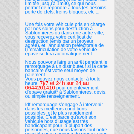
limitée jusqu'à 1m80, ce qui nous
permet de répondre à tous les besoins :
perte de clefs, freins bloqués, etc ...
Une fois votre véhicule pris en charge
par nos soins pour destruction à
Sablonnieres ou dans une autre ville,
vous recevrez votre certificat de
destruction (émis par un broyeur
agréé), et l'annulation préfectorale de
l'immatriculation de votre véhicule
épave se fera automatiquement.
Nous pouvons faire un arrêt pendant le
remorquage à un distributeur si la carte
bancaire est votre seul moyen de
paiement.
Vous pouvez nous contacter à toute
7j/7 et 24h sur 24 au
heure,
0644201410
pour un enlèvement
d'épave gratuit* à Sablonnieres, devis,
ou simple renseignement.
Idf-remorquage s'engage à intervenir
dans les meilleurs conditions
possibles, et le plus rapidement
possible. C'est parce qu'avoir son
véhicule hors d'usage est très
handicapant pour la plupart des
personnes, que nous faisons tout notre
possible pour convenir du rendez-vous