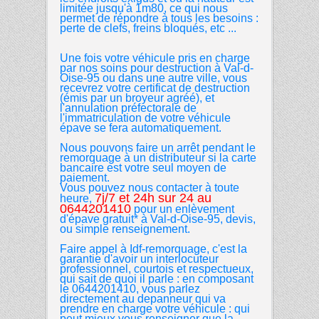
limitée jusqu'à 1m80, ce qui nous
permet de répondre à tous les besoins :
perte de clefs, freins bloqués, etc ...
Une fois votre véhicule pris en charge
par nos soins pour destruction à Val-d-
Oise-95 ou dans une autre ville, vous
recevrez votre certificat de destruction
(émis par un broyeur agréé), et
l'annulation préfectorale de
l'immatriculation de votre véhicule
épave se fera automatiquement.
Nous pouvons faire un arrêt pendant le
remorquage à un distributeur si la carte
bancaire est votre seul moyen de
paiement.
Vous pouvez nous contacter à toute
7j/7 et 24h sur 24 au
heure,
0644201410
pour un enlèvement
d'épave gratuit* à Val-d-Oise-95, devis,
ou simple renseignement.
Faire appel à Idf-remorquage, c'est la
garantie d'avoir un interlocuteur
professionnel, courtois et respectueux,
qui sait de quoi il parle : en composant
le 0644201410, vous parlez
directement au depanneur qui va
prendre en charge votre véhicule : qui
peut mieux vous renseigner que la