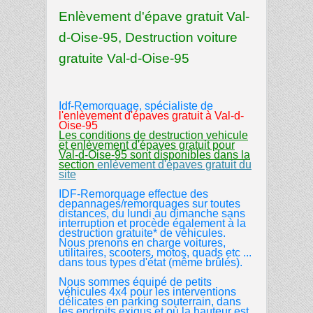
Enlèvement d'épave gratuit Val-
d-Oise-95, Destruction voiture
gratuite Val-d-Oise-95
Idf-Remorquage, spécialiste de
l'enlèvement d'épaves gratuit
à
Val-d-
Oise-95
Les conditions de destruction vehicule
et enlèvement d'épaves gratuit pour
Val-d-Oise-95 sont disponibles dans la
section
enlèvement d'épaves gratuit du
site
IDF-Remorquage effectue des
depannages/remorquages sur toutes
distances, du lundi au dimanche sans
interruption et procède également à la
destruction gratuite* de véhicules.
Nous prenons en charge voitures,
utilitaires, scooters, motos, quads etc ...
dans tous types d'état (même brûlés).
Nous sommes équipé de petits
véhicules 4x4 pour les interventions
délicates en parking souterrain, dans
les endroits exigus et où la hauteur est