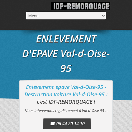
ENLEVEMENT
D'EPAVE Val-d-Oise-
95
Enlèvement epave Val-d-Oise-95 -
Destruction voiture Val-d-Oise-95 :
c'est IDF-REMORQUAGE !
Nous intervenons régulièrement à Val-d-Oise-95 ...
☎ 06 44 20 14 10